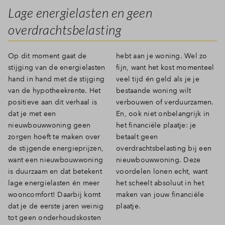
Lage energielasten en geen
overdrachtsbelasting
Op dit moment gaat de
hebt aan je woning. Wel zo
stijging van de energielasten
fijn, want het kost momenteel
hand in hand met de stijging
veel tijd én geld als je je
van de hypotheekrente. Het
bestaande woning wilt
positieve aan dit verhaal is
verbouwen of verduurzamen.
dat je met een
En, ook niet onbelangrijk in
nieuwbouwwoning geen
het financiële plaatje: je
zorgen hoeft te maken over
betaalt geen
de stijgende energieprijzen,
overdrachtsbelasting bij een
want een nieuwbouwwoning
nieuwbouwwoning. Deze
is duurzaam en dat betekent
voordelen lonen echt, want
lage energielasten én meer
het scheelt absoluut in het
wooncomfort! Daarbij komt
maken van jouw financiële
dat je de eerste jaren weinig
plaatje.
tot geen onderhoudskosten