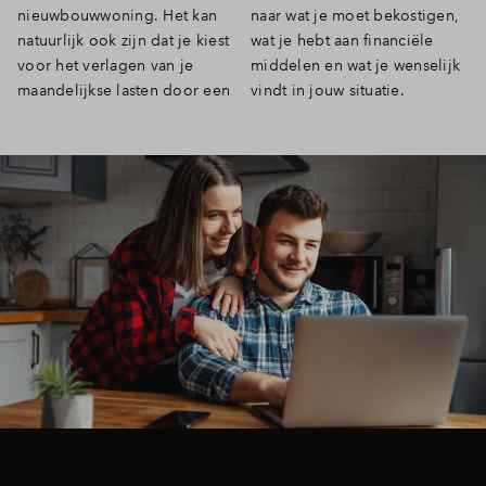
nieuwbouwwoning. Het kan
naar wat je moet bekostigen,
natuurlijk ook zijn dat je kiest
wat je hebt aan financiële
voor het verlagen van je
middelen en wat je wenselijk
maandelijkse lasten door een
vindt in jouw situatie.