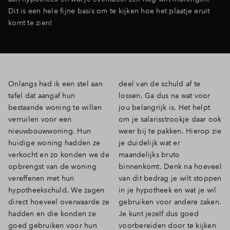
Dit is een hele fijne basis om te kijken hoe het plaatje eruit
komt te zien!
Onlangs had ik een stel aan
deel van de schuld af te
tafel dat aangaf hun
lossen. Ga dus na wat voor
bestaande woning te willen
jou belangrijk is. Het helpt
verruilen voor een
om je salarisstrookje daar ook
nieuwbouwwoning. Hun
weer bij te pakken. Hierop zie
huidige woning hadden ze
je duidelijk wat er
verkocht en zo konden we de
maandelijks bruto
opbrengst van de woning
binnenkomt. Denk na hoeveel
vereffenen met hun
van dit bedrag je wilt stoppen
hypotheekschuld. We zagen
in je hypotheek en wat je wil
direct hoeveel overwaarde ze
gebruiken voor andere zaken.
hadden en die konden ze
Je kunt jezelf dus goed
goed gebruiken voor hun
voorbereiden door te kijken