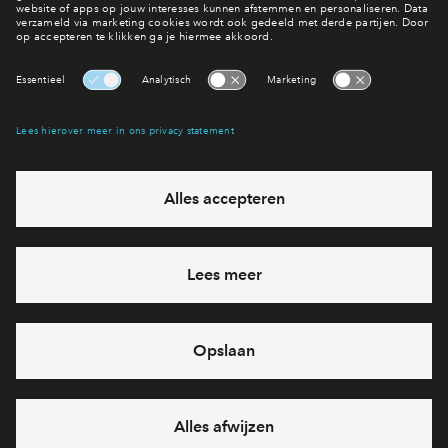
Naar het nieuwsoverzicht
Interesse? Meld je dan snel aan
Hiermee blijf je op de hoogte van het belangrijkste nieuws en
eventuele projecten
Ja, ik wil mij aanmelden
Heb je een vraag en wil je direct antwoord? Bel ons op
088-
7122659
6 dagen per week beschikbaar (behalve tijdens
feestdagen)
vandaag van
09:00 - 18:00 uur