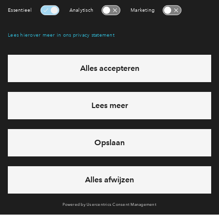
Interesse? Meld je dan snel aan
Hiermee blijf je op de hoogte van het belangrijkste nieuws en
eventuele projecten
Ja, ik wil mij aanmelden
Heb je een vraag en wil je direct antwoord? Bel ons op
088-
7122659
6 dagen per week beschikbaar (behalve tijdens
feestdagen)
vandaag gesloten, vrijdag zijn we vanaf
09:00 uur weer
bereikbaar
via chat en telefoon