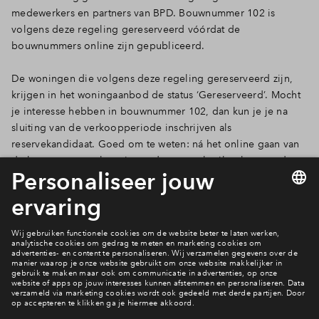
medewerkers en partners van BPD. Bouwnummer 102 is
volgens deze regeling gereserveerd vóórdat de
bouwnummers online zijn gepubliceerd.
De woningen die volgens deze regeling gereserveerd zijn,
krijgen in het woningaanbod de status ‘Gereserveerd’. Mocht
je interesse hebben in bouwnummer 102, dan kun je je na
sluiting van de verkoopperiode inschrijven als
reservekandidaat. Goed om te weten: ná het online gaan van
de bouwnummers kan niemand meer gebruikmaken van de
voorkeursregeling. Je kunt er dus op vertrouwen dat alle
andere woningen bij start verkoop daadwerkelijk beschikbaar
zijn.
Hoe werkt het kopen van een woning?
Bekijk de woning kopen pagina