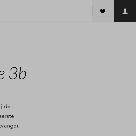
e 3b
ij de
eerste
kvanger.