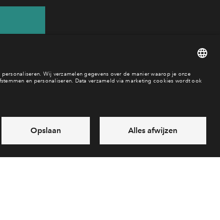
59
ar