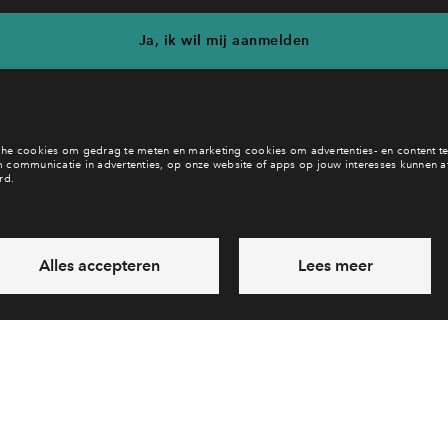
Ja, ik wil mij aanmelden
eb je een vraag en wil je direct antwoord? Bel ons op
088-71226
6 dagen per week beschikbaar (behalve tijdens feestdagen)
ndaag gesloten, vrijdag zijn we vanaf
09:00 uur weer bereikba
via chat en telefoon
Laat een bericht achter
Veelgestelde vragen