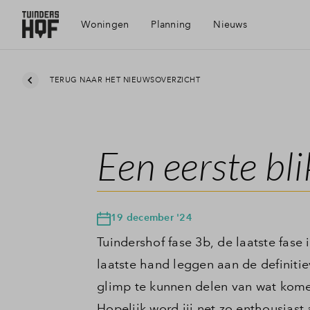
Woningen
Planning
Nieuws
TERUG NAAR HET NIEUWSOVERZICHT
Een eerste bl
19 december '24
Tuindershof fase 3b, de laatste fase 
laatste hand leggen aan de definitiev
glimp te kunnen delen van wat kome
Hopelijk word jij net zo enthousiast 