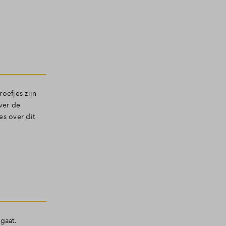
oefjes zijn
ver de
es over dit
gaat.