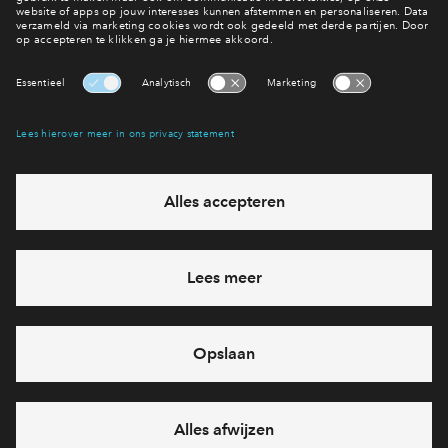
Naar het nieuwsoverzicht
Interesse? Meld je dan snel aan
Hiermee blijf je op de hoogte van het belangrijkste nieuws en
eventuele projecten
Ja, ik wil mij aanmelden
Heb je een vraag en wil je direct antwoord? Bel ons op
088-
7122659
6 dagen per week beschikbaar (behalve tijdens
feestdagen)
vandaag gesloten, zaterdag zijn we vanaf
10:00 uur weer
bereikbaar