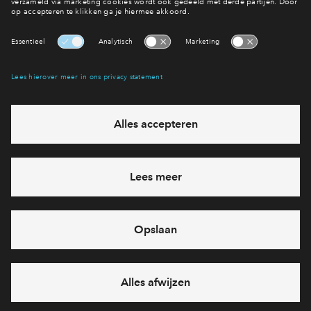
Naar het nieuwsoverzicht
Interesse? Meld je dan snel aan
Hiermee blijf je op de hoogte van het belangrijkste nieuws en
eventuele projecten
Ja, ik wil mij aanmelden
Heb je een vraag en wil je direct antwoord? Bel ons op
088-
7122659
6 dagen per week beschikbaar (behalve tijdens
feestdagen)
vandaag van
10:00 - 13:00 uur
via chat en telefoon