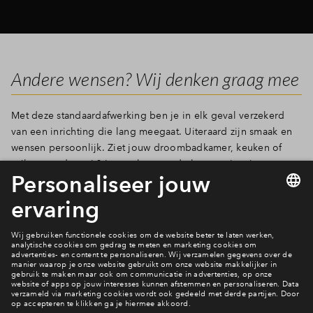
Andere wensen? Wij denken graag mee
Met deze standaardafwerking ben je in elk geval verzekerd
van een inrichting die lang meegaat. Uiteraard zijn smaak en
wensen persoonlijk. Ziet jouw droombadkamer, keuken of
toilet er anders uit? In overleg met de leveranciers is er van
alles mogelijk. Wanneer je de sleutel krijgt van jouw nieuwe
huis, zijn de toiletten, de keuken en badkamer in ieder geval
gebruiksklaar. Of je nu kiest voor een standaard of een
aangepast plan. Jij beslist!
Meer nieuws?
Je leest het hier