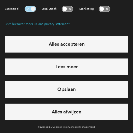
Heb je een vraag en wil je direct antwoord? Bel ons op
088-
7122659
6 dagen per week beschikbaar (behalve tijdens
feestdagen)
vandaag van
10:00 - 13:00 uur
via chat en telefoon
Cookies
Over BPD
Disclaimer
Privacy statement
Klachten