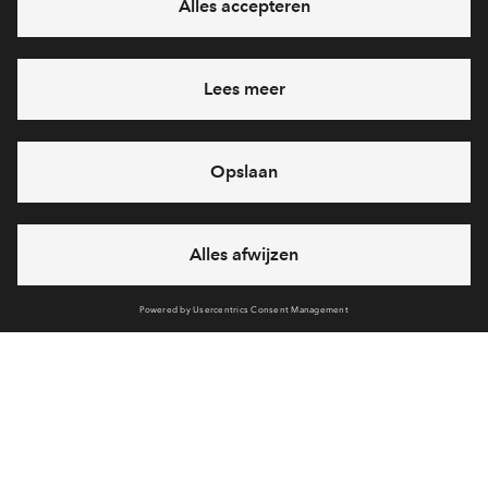
Ja, ik wil mij aanmelden
Heb je een vraag en wil je direct antwoord? Bel ons op
088-
7122659
6 dagen per week beschikbaar (behalve tijdens
feestdagen)
vandaag van
09:00 - 18:00 uur
via chat en telefoon
Cookies
Over BPD
Disclaimer
Privacy statement